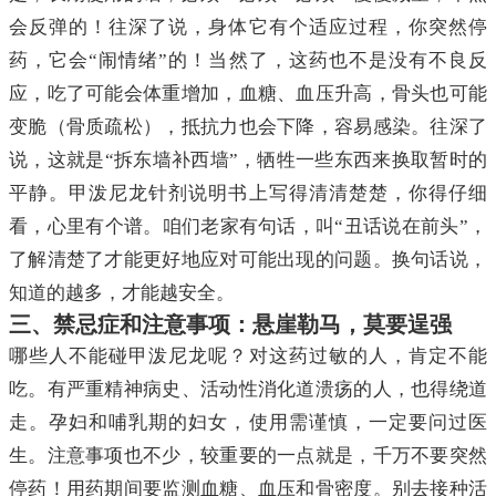
会反弹的！往深了说，身体它有个适应过程，你突然停
药，它会“闹情绪”的！当然了，这药也不是没有不良反
应，吃了可能会体重增加，血糖、血压升高，骨头也可能
变脆（骨质疏松），抵抗力也会下降，容易感染。往深了
说，这就是“拆东墙补西墙”，牺牲一些东西来换取暂时的
平静。甲泼尼龙针剂说明书上写得清清楚楚，你得仔细
看，心里有个谱。咱们老家有句话，叫“丑话说在前头”，
了解清楚了才能更好地应对可能出现的问题。换句话说，
知道的越多，才能越安全。
三、禁忌症和注意事项：悬崖勒马，莫要逞强
哪些人不能碰甲泼尼龙呢？对这药过敏的人，肯定不能
吃。有严重精神病史、活动性消化道溃疡的人，也得绕道
走。孕妇和哺乳期的妇女，使用需谨慎，一定要问过医
生。注意事项也不少，较重要的一点就是，千万不要突然
停药！用药期间要监测血糖、血压和骨密度。别去接种活