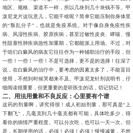
地区、规格、渠道不一样，所以几块到几十块钱不等。甲
泼尼龙片这玩意儿，它能干啥呢？简单它能压制你身体里
的“叛乱分子”，也就是免疫系统。对于像自身免疫性疾
病、风湿性疾病、胶原疾病，甚至过敏性皮炎、哮喘、慢
性阻塞性肺疾病急性加重期，它都能派上用场。不过，对
于咱们白癜风的病友它往往作为一种辅助治疗的手段，但
一些！一些！一些！不是可选择，更不是的选择！往深了
说，在白癜风的治疗中，要考虑的因素太多了，不能盲目
使用，不然到时候哭都来不及。甲泼尼龙针剂说明书，仔
细阅读很重要，但更重要的是听医生的话，切记切记！
二、用法用量和不良反应：心里要有个谱
这药的剂量啊，讲究得很！成人初始剂量，那可真是“上
下翻飞”，几毫克到几十毫克都有可能，具体吃多少，得
看你的病情严重程度。可以分次吃，也可以一天一次。但
是，长期使用的话，必须！必须！必须！慢慢减量，不然