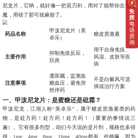
尼龙片，它呐，就好像一把双刃剑，用对了能帮你击退病
魔，用错了那可就麻烦了。
甲泼尼龙片（美
药品名称
糖皮质激素
卓乐）
用于自身免疫、
抑制免疫反应，
主要作用
风湿、皮肤等疾
抗炎
病
遵医嘱，监测血
不是白癜风可选
注意事项
糖血压，避免突
择或治疗方案
然停药
一、甲泼尼龙片：是蜜糖还是砒霜？
甲泼尼龙，江湖人称“美卓乐”，属于糖皮质激素类的药
物，是处方药！处方药！处方药！（重要的事情说三
遍）。它有很多剂型，咱们今天说的是片剂，规格也多得
很，1mg、4mg、8mg、16mg、40mg都有。价格嘛，因为