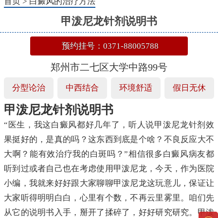
首页
>
白癜风的治疗方法
甲泼尼龙针剂说明书
预约挂号：0371-88005788
郑州市二七区大学中路99号
分型论治
中西结合
环境舒适
假日无休
甲泼尼龙针剂说明书
“医生，我这白癜风都好几年了，听人说甲泼尼龙针剂效
果挺好的，是真的吗？这东西到底是个啥？不良反应大不
大啊？能有效治疗我的白斑吗？”相信很多白癜风病友都
听到过或者自己也在考虑使用甲泼尼龙，今天，作为医院
小编，我就来好好跟大家聊聊甲泼尼龙这玩意儿，保证让
大家听得明明白白，心里有个数，不再云里雾里。咱们先
从它的说明书入手，掰开了揉碎了，好好研究研究。甲泼