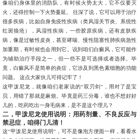
像咱们身体里的消防队，有时候火势太大，它不仅要灭
火，还得控制一下火势蔓延。 往深了说，它可以用于治疗
很多疾病，比如自身免疫性疾病（类风湿关节炎、系统性
红斑狼疮），风湿性疾病，一些胶原疾病，还有皮肤疾
病，像是过敏性皮炎，甚至哮喘、慢性阻塞性肺疾病急性
加重期，有时候也会用到它。说到咱们白癜风，它可能作
为辅助治疗手段之一，但一些不是可选择或者选择。毕
竟，白癜风不是简单的炎症，它涉及到黑色素细胞的功能
问题。 这点大家伙儿可得记牢了！
这甲泼尼龙，就像咱们老家说的“双刃剑”，用对了是宝
贝，用错了那就是麻烦。毕竟是药三分毒，谁也不想好好
儿的，吃药吃出一身毛病来，是不是这个理儿？
二，甲泼尼龙使用说明：用药剂量、不良反应与
禁忌症，咱得门儿清！
这“甲泼尼龙使用说明”，可不是像泡方便面一样，看看水