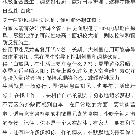
积极配合医生，调整好心态，做好日常护理，这样才能早
日战胜“白魔”。
关于白癜风和甲泼尼龙，你可能还想知道：
白癜风能有效治疗吗？答：白斑面积低于50%的早期白癜
风，尽量治疗的可能性较高；面积较大者，则以控制和预
防反复为主。
使用甲泼尼龙会复胖吗？答：长期、大剂量使用可能会导
致体重增加，需在医生指导下控制剂量和调整饮食。
得了白癜风，在生活上要注意什么？答：夏季避免暴晒，
冬季可适当晒太阳；饮食上避免过多摄入富含维生素C(注
意摄入量)的食物；保持乐观的心态，减缓精神压力。
生活就是一场修行，即使身患白癜风，也要努力活出精
彩！ 在找工作上，要相信自己的能力，勇敢地追求梦想，
不要因为外貌而感到自卑。在日常吃的方面，要均衡营
养，适当吃富含酪氨酸和微量元素的食物，少吃辛辣刺激
的食物。记住，你不是一个人在战斗，有家人、朋友和医
生，还有许许多多和你一样的病友，在默默地支持着你！