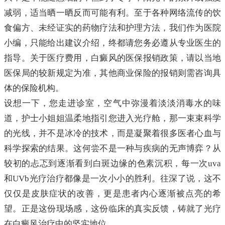
减弱，适当晒一晒反而可能有利。至于各种网络流传的饮
食偏方、未经证实的药物疗法和护理方法，我们作为医院
小编，只能给出建议介绍，终都请您务必遵从专业医生的
指导。关于医疗费用，白癜风的医保报销政策，请以当地
医保局的较新规定为准，其他商业保险的报销则需咨询具
体的保险机构。
设想一下，您走进诊室，空气中弥漫着淡淡消毒水的味
道，护士小姐姐温柔地指引您进入光疗舱，那一束束科学
的光线，并不是冰冷的技术，而是凝聚着很多医者心血与
科学探索的结果。这何尝不是一种与疾病的无声博弈？从
较初的忐忑到逐渐看到白斑边缘的色素沉积，每一次uva
和UVb光疗治疗都像是一次小小的胜利。往深了说，这不
仅仅是皮肤症状的改善，更是患者内心逐渐被点亮的希
望。正是这份现场感，这份临床的真实反馈，铸就了光疗
在白癜风治疗中的坚实地位。