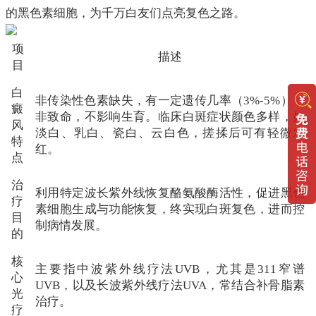
的黑色素细胞，为千万白友们点亮复色之路。
项
描述
目
白
非传染性色素缺失，有一定遗传几率（3%-5%），
癜
非致命，不影响生育。临床白斑症状颜色多样，如
风
淡白、乳白、瓷白、云白色，搓揉后可有轻微发
特
红。
点
治
利用特定波长紫外线恢复酪氨酸酶活性，促进黑色
疗
素细胞生成与功能恢复，终实现白斑复色，进而控
目
制病情发展。
的
核
主要指中波紫外线疗法UVB，尤其是311窄谱
心
UVB，以及长波紫外线疗法UVA，常结合补骨脂素
光
治疗。
疗