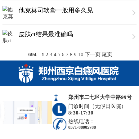
他克莫司软膏一般用多久见
皮肤ct结果最准确吗
694
1
2
3
4
5
6
7
8
9
10
下一页
尾页
郑州市二七区大学中路99号
门诊时间（无假日医院）
8:30-17:30
热线电话：
0371-88005788