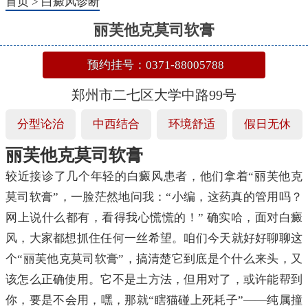
首页
>
白癜风诊断
丽芙他克莫司软膏
预约挂号：0371-88005788
郑州市二七区大学中路99号
分型论治
中西结合
环境舒适
假日无休
丽芙他克莫司软膏
较近接诊了几个年轻的白癜风患者，他们拿着“丽芙他克
莫司软膏”，一脸茫然地问我：“小编，这药真的管用吗？
网上说什么都有，看得我心慌慌的！” 确实哈，面对白癜
风，大家都想抓住任何一丝希望。咱们今天就好好聊聊这
个“丽芙他克莫司软膏”，搞清楚它到底是个什么来头，又
该怎么正确使用。它不是土方法，但用对了，或许能帮到
你，要是不会用，嘿，那就“瞎猫碰上死耗子”——纯属撞