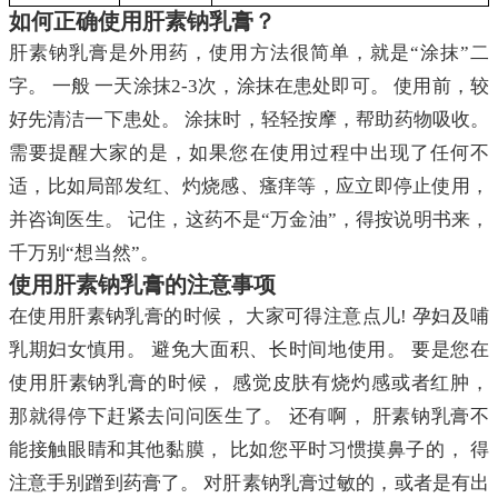
如何正确使用肝素钠乳膏？
肝素钠乳膏是外用药，使用方法很简单，就是“涂抹”二
字。 一般 一天涂抹2-3次，涂抹在患处即可。 使用前，较
好先清洁一下患处。 涂抹时，轻轻按摩，帮助药物吸收。
需要提醒大家的是，如果您在使用过程中出现了任何不
适，比如局部发红、灼烧感、瘙痒等，应立即停止使用，
并咨询医生。 记住，这药不是“万金油”，得按说明书来，
千万别“想当然”。
使用肝素钠乳膏的注意事项
在使用肝素钠乳膏的时候， 大家可得注意点儿! 孕妇及哺
乳期妇女慎用。 避免大面积、长时间地使用。 要是您在
使用肝素钠乳膏的时候， 感觉皮肤有烧灼感或者红肿，
那就得停下赶紧去问问医生了。 还有啊， 肝素钠乳膏不
能接触眼睛和其他黏膜， 比如您平时习惯摸鼻子的， 得
注意手别蹭到药膏了。 对肝素钠乳膏过敏的，或者是有出