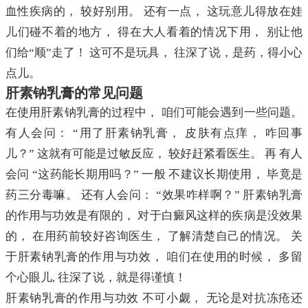
血性疾病的， 较好别用。 还有一点， 这玩意儿得放在娃
儿们碰不着的地方， 得在大人看着的情况下用， 别让他
们给“顺”走了！ 这可不是玩具， 往深了说，是药，得小心
点儿。
肝素钠乳膏的常见问题
在使用肝素钠乳膏的过程中， 咱们可能会遇到一些问题。
有人会问： “用了肝素钠乳膏， 皮肤有点痒， 咋回事
儿？” 这就有可能是过敏反应， 较好赶紧看医生。 再 有人
会问 “这药能长期用吗？” 一般 不建议长期使用， 毕竟是
药三分毒嘛。 还有人会问： “效果咋样啊？” 肝素钠乳膏
的作用与功效是有限的， 对于白癜风这样的疾病是没效果
的， 在用药前较好咨询医生， 了解清楚自己的情况。 关
于肝素钠乳膏的作用与功效， 咱们在使用的时候， 多留
个心眼儿, 往深了说，就是得谨慎！
肝素钠乳膏的作用与功效 不可小觑， 无论是对抗冻疮还