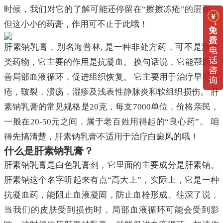
时候，我们对它的了解可能还停留在“擦擦冻疮”的层面，
但这小小的药膏，作用可不止于此哦！
肝素钠乳膏，别名海普林, 是一种非处方药，可不是激素
类药物，它主要的作用是抗凝血。 换句话说，它能帮助改
善局部血液循环，促进组织恢复。 它主要用于治疗早期冻
疮，皲裂，溃疡，湿疹及浅表性静脉炎和软组织损伤。 肝
素钠乳膏的常见规格是20克，每支7000单位，价格亲民，
一般在20-50元之间，属于老百姓用得起的“良心药”。 咱
得先搞清楚，肝素钠乳膏不适用于治疗白癜风的哦！
什么是肝素钠乳膏？
肝素钠乳膏是白色乳膏剂，它里面的主要成分是肝素钠。
肝素钠这个名字听起来有点“高大上”，实际上，它是一种
抗凝血药，能阻止血液凝固，防止血栓形成。往深了说，
当我们的皮肤受到损伤时，局部血液循环可能会受到影