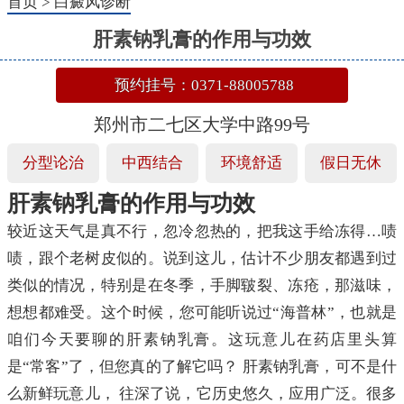
首页
>
白癜风诊断
肝素钠乳膏的作用与功效
预约挂号：0371-88005788
郑州市二七区大学中路99号
分型论治
中西结合
环境舒适
假日无休
肝素钠乳膏的作用与功效
较近这天气是真不行，忽冷忽热的，把我这手给冻得…啧
啧，跟个老树皮似的。说到这儿，估计不少朋友都遇到过
类似的情况，特别是在冬季，手脚皲裂、冻疮，那滋味，
想想都难受。这个时候，您可能听说过“海普林”，也就是
咱们今天要聊的肝素钠乳膏。这玩意儿在药店里头算
是“常客”了，但您真的了解它吗？ 肝素钠乳膏，可不是什
么新鲜玩意儿， 往深了说，它历史悠久，应用广泛。很多