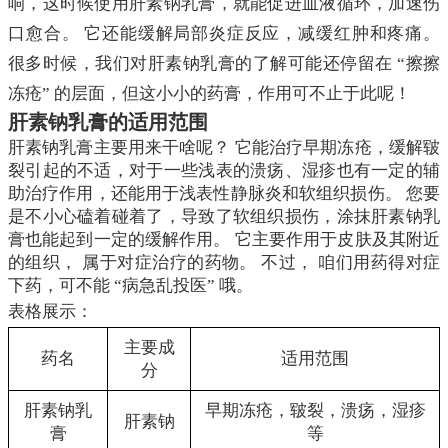
响，这时候使用肝素钠乳膏，就能促进血液循环，加速伤
口愈合。 它还能缓解局部炎症反应，减缓红肿和疼痛。
很多时候，我们对肝素钠乳膏的了解可能还停留在 “擦擦
冻疮” 的层面，但这小小的药膏，作用可不止于此呢！
肝素钠乳膏的适用范围
肝素钠乳膏主要用来干啥呢？ 它能治疗早期冻疮，缓解皲
裂引起的不适，对于一些浅表的溃疡、湿疹也有一定的辅
助治疗作用，还能用于浅表性静脉炎和软组织损伤。 您要
是不小心磕着碰着了，导致了软组织损伤，涂抹肝素钠乳
膏也能起到一定的缓解作用。 它主要作用于皮肤及其附近
的组织， 属于对症治疗的药物。 不过， 咱们用药得对症
下药，可不能 “病急乱投医” 哦。
表格展示：
主要成
药名
适用范围
分
肝素钠乳
早期冻疮，皲裂，溃疡，湿疹
肝素钠
膏
等