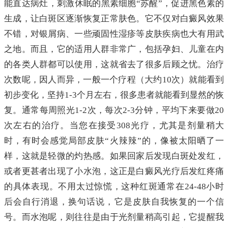
能直达病灶，刺激休眠的黑素细胞“苏醒”，促进黑色素的
生成，让白斑区逐渐恢复正常肤色。它不仅对白癜风效果
不错，对银屑病、一些顽固性湿疹等皮肤疾病也大有用武
之地。而且，它的适用人群非常广，包括孕妇、儿童在内
的各类人群都可以使用，这就省去了很多后顾之忧。治疗
次数呢，因人而异，一般一个疗程（大约10次）就能看到
初步变化，坚持1-3个月左右，很多患者就能看到显然的恢
复。通常每周照光1-2次，每次2-3分钟，平均下来要做20
次左右的治疗。当您在接受308光疗，尤其是剂量稍大
时，有时会感觉局部皮肤“火辣辣”的，像被太阳晒了一
样，这就是轻微的灼热感。如果回家后发现白斑处发红，
或者更甚者出现了小水泡，这正是白癜风光疗后发红疼痛
的具体表现。不用太过惊慌，这种红斑通常在24-48小时
后会自行消退，换句话说，它是皮肤自我恢复的一个信
号。而水泡呢，则往往是由于光剂量稍高引起，它提醒我