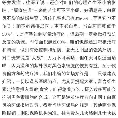
等并发症，往深了说，还会对咱们的心理产生不小的影
响，“颜值焦虑”带来的苦恼可不容小觑。好消息是，白癜
风不影响结婚生育，遗传几率也只有3%-5%，而且它也不
传染！咱不必讳疾忌医，更不必自卑。当白斑面积低于
50%时，是有望达到尽量治疗的，但后期一定要做好预防
反复的功课。即使面积超过80%，咱们也能通过积极治疗
和调理，做到有效控制和预防。夏天太阳里的强紫外线，
对白斑来说是“大敌”，万万不可暴晒；但冬天可以适当晒
晒，因为温和的紫外线对黑色素细胞的恢复有益。至于饮
食偏方和药物疗法，我们小编的立场始终是——只做建议
介绍，一切以遵从医嘱为准。尤其要提醒大家，富含维生
素C(注意摄入量)的食物，咱得悠着点吃，摄入过多可能会
抑制黑色素细胞的合成，这可是逆着治疗方向走啊！白癜
风的医保报销政策，得看当地医保局的规定；其他商业保
险报销，则以保险机构为准。挂号费从几块钱到几十块钱