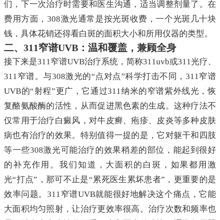
们，下一次治疗时需要和医生沟通，适当调整剂量了。在
费用方面，308激光通常是按光斑收费，一个光斑几十块
钱，具体花销还得看白斑的面积大小和所用仪器的类型。
二、311窄谱UVB：温和覆盖，兼顾全身
接下来是311窄谱UVB治疗系统，简称311uvb或311光疗、
311窄谱。与308激光的“点对点”科学打击不同，311窄谱
UVB的“射程”更广，它通过311纳米的窄谱紫外线光，恢
复酪氨酸酶的活性，从而促进黑色素的生成。这种疗法不
仅常用于治疗白癜风，对牛皮癣、疱疹、皮炎等多种皮肤
病也有治疗的效果。特别值得一提的是，它对躯干和四肢
等一些308激光可能治疗的效果稍差的部位，能起到很好
的补充作用。我们知道，大面积的白斑，如果都用激
光“打点”，那可不止是“累死医生累坏患者”，更重要的是
效率问题。311窄谱UVB就能很好地解决这个痛点，它能
大面积均匀照射，让治疗更效率很高。治疗次数和频率也