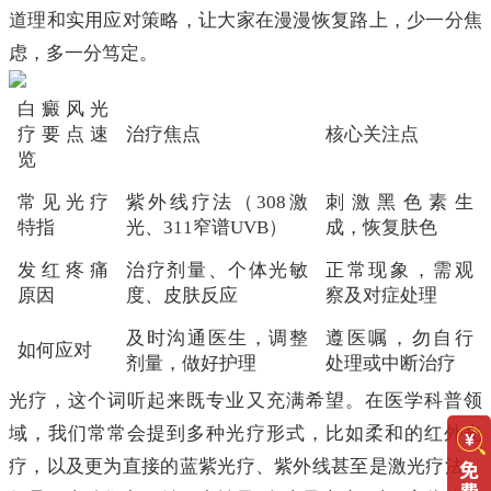
道理和实用应对策略，让大家在漫漫恢复路上，少一分焦
虑，多一分笃定。
白癜风光
疗要点速
治疗焦点
核心关注点
览
常见光疗
紫外线疗法（308激
刺激黑色素生
特指
光、311窄谱UVB）
成，恢复肤色
发红疼痛
治疗剂量、个体光敏
正常现象，需观
原因
度、皮肤反应
察及对症处理
及时沟通医生，调整
遵医嘱，勿自行
如何应对
剂量，做好护理
处理或中断治疗
光疗，这个词听起来既专业又充满希望。在医学科普领
域，我们常常会提到多种光疗形式，比如柔和的红外光
疗，以及更为直接的蓝紫光疗、紫外线甚至是激光疗法。