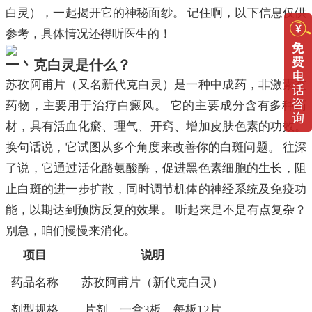
白灵），一起揭开它的神秘面纱。 记住啊，以下信息仅供
参考，具体情况还得听医生的！
一丶克白灵是什么？
苏孜阿甫片（又名新代克白灵）是一种中成药，非激素类
药物，主要用于治疗白癜风。 它的主要成分含有多种药
材，具有活血化瘀、理气、开窍、增加皮肤色素的功效。
换句话说，它试图从多个角度来改善你的白斑问题。 往深
了说，它通过活化酪氨酸酶，促进黑色素细胞的生长，阻
止白斑的进一步扩散，同时调节机体的神经系统及免疫功
能，以期达到预防反复的效果。 听起来是不是有点复杂？
别急，咱们慢慢来消化。
项目
说明
药品名称
苏孜阿甫片（新代克白灵）
剂型规格
片剂，一盒3板，每板12片