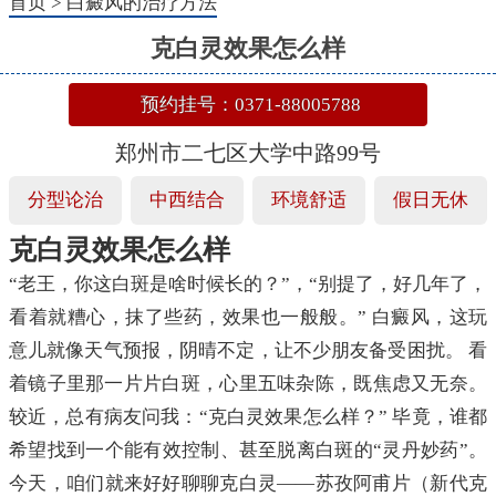
首页
>
白癜风的治疗方法
克白灵效果怎么样
预约挂号：0371-88005788
郑州市二七区大学中路99号
分型论治
中西结合
环境舒适
假日无休
克白灵效果怎么样
“老王，你这白斑是啥时候长的？”，“别提了，好几年了，
看着就糟心，抹了些药，效果也一般般。” 白癜风，这玩
意儿就像天气预报，阴晴不定，让不少朋友备受困扰。 看
着镜子里那一片片白斑，心里五味杂陈，既焦虑又无奈。
较近，总有病友问我：“克白灵效果怎么样？” 毕竟，谁都
希望找到一个能有效控制、甚至脱离白斑的“灵丹妙药”。
今天，咱们就来好好聊聊克白灵——苏孜阿甫片（新代克