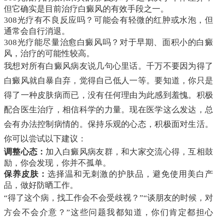
但它确实是目前治疗白癜风的有效手段之一。
308光疗有不良反应吗？可能会有轻微的红肿或水泡，但
通常会自行消退。
308光疗能尽量治愈白癜风吗？对于早期、面积小的白癜
风，治疗的可能性较高。
我想对所有白癜风病友说几句心里话。千万不要因为得了
白癜风就自暴自弃，觉得自己低人一等。要知道，你只是
得了一种皮肤病而已，没有任何理由为此感到羞愧。积极
配合医生治疗，相信科学的力量。现在医学这么发达，总
会有办法控制病情的。保持乐观的心态，积极面对生活。
你可以尝试以下建议：
调整心态：
加入白癜风病友群，和大家交流心得，互相鼓
励，你会发现，你并不孤单。
保养皮肤：
选择温和无刺激的护肤品，避免使用美白产
品，做好防晒工作。
“得了这个病，找工作会不会受歧视？”“谈朋友的时候，对
方会不会介意？”这些问题我都知道，你们肯定都担心