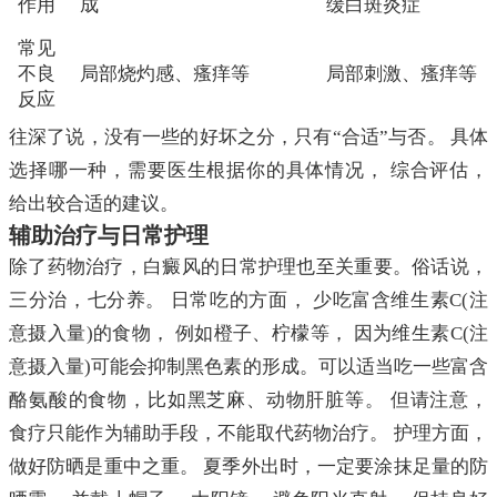
作用
成
缓白斑炎症
常见
不良
局部烧灼感、瘙痒等
局部刺激、瘙痒等
反应
往深了说，没有一些的好坏之分，只有“合适”与否。 具体
选择哪一种，需要医生根据你的具体情况， 综合评估，
给出较合适的建议。
辅助治疗与日常护理
除了药物治疗，白癜风的日常护理也至关重要。俗话说，
三分治，七分养。 日常吃的方面， 少吃富含维生素C(注
意摄入量)的食物， 例如橙子、柠檬等， 因为维生素C(注
意摄入量)可能会抑制黑色素的形成。可以适当吃一些富含
酪氨酸的食物，比如黑芝麻、动物肝脏等。 但请注意，
食疗只能作为辅助手段，不能取代药物治疗。 护理方面，
做好防晒是重中之重。 夏季外出时，一定要涂抹足量的防