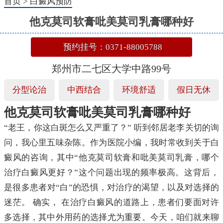
首页
>
白癜风预防
他克莫司软膏吡美莫司乳膏哪种好
预约挂号：0371-88005788
郑州市二七区大学中路99号
分型论治
中西结合
环境舒适
假日无休
他克莫司软膏吡美莫司乳膏哪种好
“老王，你这白斑怎么又严重了？” 听到邻居老李关切的询
问，我心里五味杂陈。作为医院小编，我时常收到关于白
癜风的咨询，其中“他克莫司软膏和吡美莫司乳膏，哪个
治疗白癜风更好？”这个问题出现的频率极高。这背后，
是很多患者对“白”的恐惧，对治疗的渴望，以及对选择的
迷茫。 确实， 在治疗白癜风的道路上，患者们要面对许
多选择，其中外用药的选择尤为重要。今天，咱们就来聊