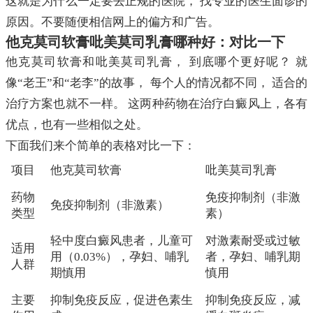
这就是为什么一定要去正规的医院， 找专业的医生面诊的
原因。不要随便相信网上的偏方和广告。
他克莫司软膏吡美莫司乳膏哪种好：对比一下
他克莫司软膏和吡美莫司乳膏， 到底哪个更好呢？ 就
像“老王”和“老李”的故事， 每个人的情况都不同， 适合的
治疗方案也就不一样。 这两种药物在治疗白癜风上，各有
优点，也有一些相似之处。
下面我们来个简单的表格对比一下：
项目
他克莫司软膏
吡美莫司乳膏
药物
免疫抑制剂（非激
免疫抑制剂（非激素）
类型
素）
轻中度白癜风患者，儿童可
对激素耐受或过敏
适用
用（0.03%），孕妇、哺乳
者，孕妇、哺乳期
人群
期慎用
慎用
主要
抑制免疫反应，促进色素生
抑制免疫反应，减