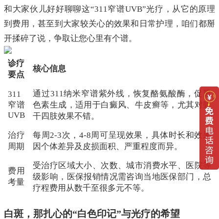
和大家伙儿好好聊聊这“311窄谱UVB”光疗，从它的原理
到费用，甚至到大家较关心的效果和日常护理，咱们都掰
开揉碎了说，争取让您心里有个谱。
诊疗
核心信息
要点
通过311纳米窄谱紫外线，恢复酪氨酸酶，促黑
311
窄谱
色素生成，适用于白癜风、牛皮癣等，尤其对躯
UVB
干四肢效果不错。
治疗
每周2-3次，4-8周可呈现效果，具体时长和效果
周期
因个体差异及皮损面积、严重程度而异。
受治疗区域大小、次数、城市消费水平、医院等
费用
级影响，医保报销情况需咨询当地医保部门，总
考量
疗程费用从数千至很多元不等。
白斑，那扎心的“白色印记”与光疗的希望