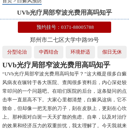
首页
>
白癜风预防
UVb光疗局部窄波光费用高吗知乎
预约挂号：0371-88005788
郑州市二七区大学中路99号
分型论治
中西结合
环境舒适
假日无休
UVb光疗局部窄波光费用高吗知乎
“UVb光疗局部窄波光费用高吗知乎？”这大概是很多白癜
风病友在辗转于各大医院、查阅很多资料后，内心深处较
常叩问的一个问题吧。在咱们医院的后台，这条疑问的点
击率一直居高不下。大家心里都清楚，白癜风这病，它不
致命，但却像一把无形的刀子，刻在皮肤上，更刻在心坎
上。那种面对白斑一天天扩散的焦虑、自卑，以及对治疗
的效果和经济压力的双重担忧，我太理解了。今天我就来