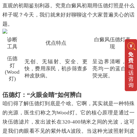
直观的初期鉴别利器。究竟白癜风初期用伍德灯照是什么
样子呢？今天，我们就来好好聊聊这个大家普遍关心的话
题。
诊断
白癜风伍德灯表
优点特点
工具
现
伍德
无创、无辐射、安全、更
呈边界清晰，明
灯
快，费用亲民，初步筛查多
亮均一的蓝白色
(Wood
种皮肤病。
荧光斑。
灯)
伍德灯：“火眼金睛”如何辨白
咱们得了解伍德灯到底是个啥。它啊，其实就是一种特殊
的光源，医生们称之为Wood灯。它的核心原理是通过一
块伍德滤片，发出波长在320-400纳米之间的光波，这可
是我们肉眼看不见的紫外线A波段。当这种光波照射到皮