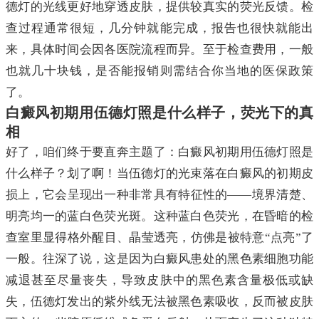
德灯的光线更好地穿透皮肤，提供较真实的荧光反馈。检
查过程通常很短，几分钟就能完成，报告也很快就能出
来，具体时间会因各医院流程而异。至于检查费用，一般
也就几十块钱，是否能报销则需结合你当地的医保政策
了。
白癜风初期用伍德灯照是什么样子，荧光下的真
相
好了，咱们终于要直奔主题了：白癜风初期用伍德灯照是
什么样子？划了啊！当伍德灯的光束落在白癜风的初期皮
损上，它会呈现出一种非常具有特征性的——境界清楚、
明亮均一的蓝白色荧光斑。这种蓝白色荧光，在昏暗的检
查室里显得格外醒目、晶莹透亮，仿佛是被特意“点亮”了
一般。往深了说，这是因为白癜风患处的黑色素细胞功能
减退甚至尽量丧失，导致皮肤中的黑色素含量极低或缺
失，伍德灯发出的紫外线无法被黑色素吸收，反而被皮肤